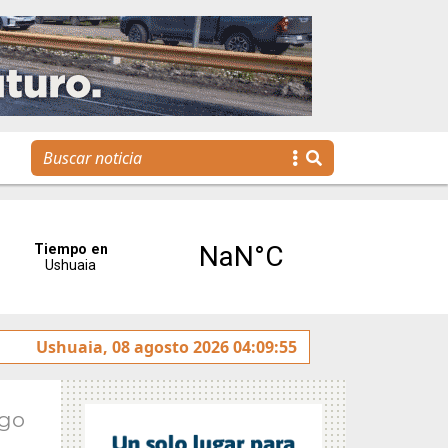
 el Símbolo Internacional de Accesibilidad
Ushuaia, 08 agosto 2026 04:09:55
Melella ju
Ago