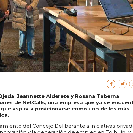
Ojeda, Jeannette Alderete y Rosana Taberna
ciones de NetCalls, una empresa que ya se encuen
 que aspira a posicionarse como uno de los más
ica.
miento del Concejo Deliberante a iniciativas privad
a innovación y la generación de empleo en Tolhuin, y