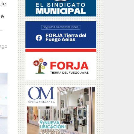
 de
se
 Ago