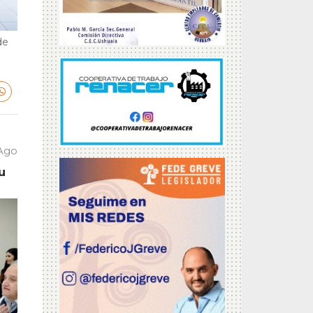
de
 Ago
u