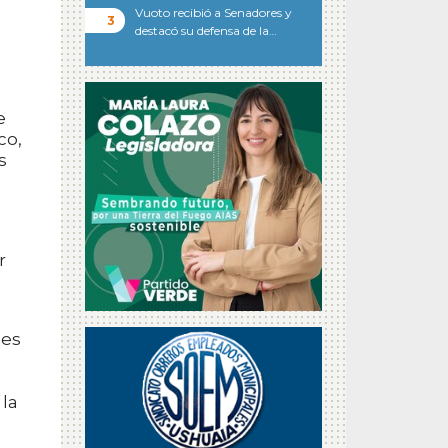
Vuoto recibió a Senadores y
n
destacó su defensa de la…
e
co,
s
r
les
 la