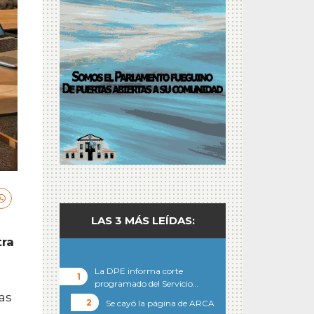
LAS 3 MÁS LEÍDAS:
tra
La DPE informa corte
programado del Servicio…
as
Se cayó la página de ARCA