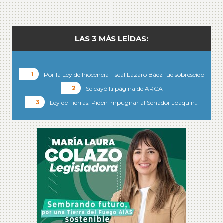
LAS 3 MÁS LEÍDAS:
Por la Ley de Inocencia Fiscal Lázaro Báez fue sobreseído
Se cayó la página de ARCA
Ley de Tierras: Piden impugnar al Senador Joaquín…