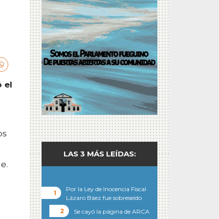
 el
os
LAS 3 MÁS LEÍDAS:
e.
Por la Ley de Inocencia Fiscal
Lázaro Báez fue sobreseído
Se cayó la página de ARCA