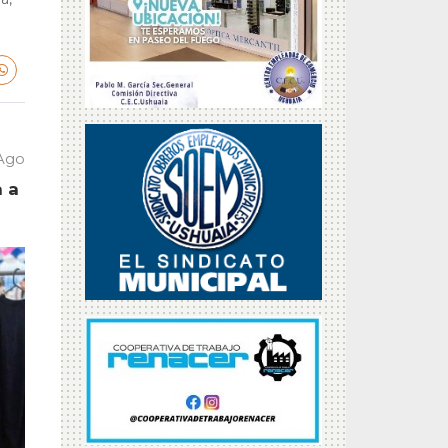
 Ago
a a