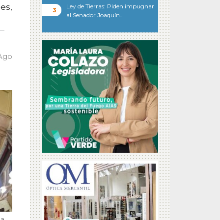
es,
Ley de Tierras: Piden impugnar
al Senador Joaquín…
 Ago
a,