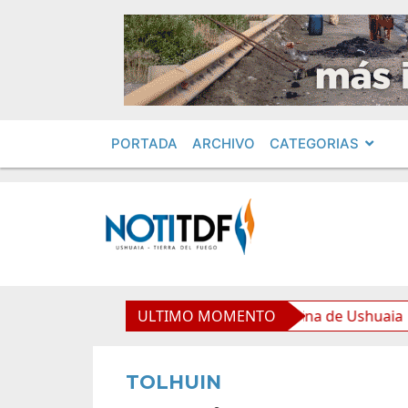
PORTADA
ARCHIVO
CATEGORIAS
de equipamiento para la Nueva Usina de Ushuaia
ULTIMO MOMENTO
El 
TOLHUIN