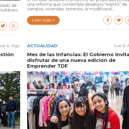
una reforma que contempla desalojos "exprés” de
aslado de
campos, viviendas, terrenos, la modificació...
multáneo
Leer más +
ue 6. Ago
ACTUALIDAD
Jue 6.
estión
Mes de las Infancias: El Gobierno invit
disfrutar de una nueva edición de
Emprender TDF