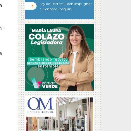
Ley de Tierras: Piden impugnar
a
al Senador Joaquín…
el
sa