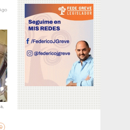
 Ago
a,