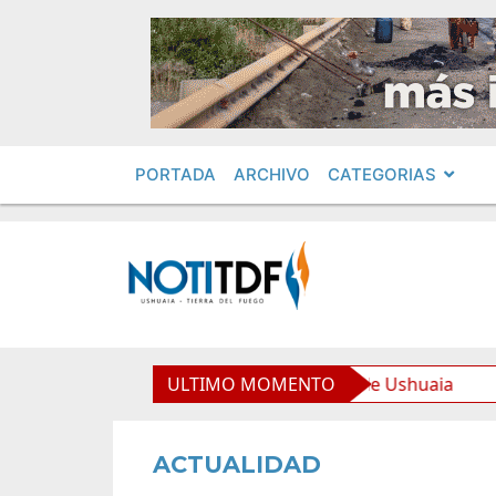
PORTADA
ARCHIVO
CATEGORIAS
quipamiento para la Nueva Usina de Ushuaia
ULTIMO MOMENTO
El Gobi
ACTUALIDAD