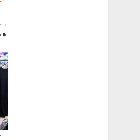
 Ago
a a
la