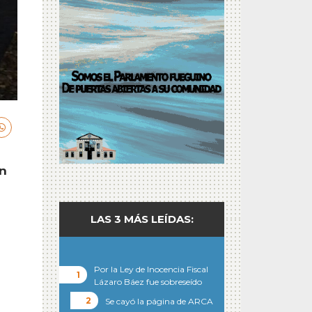
on
LAS 3 MÁS LEÍDAS:
Por la Ley de Inocencia Fiscal
Lázaro Báez fue sobreseído
o
Se cayó la página de ARCA