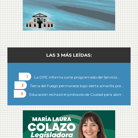
LAS 3 MÁS LEÍDAS:
La DPE informa corte programado del Servicio…
Tierra del Fuego permanece bajo alerta amarilla por…
Educación rechazó el protocolo de Ciudad para abrir…