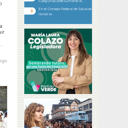
Fueguinas pide sumarse al…
o
En el Consejo Federal de Salud se
revisó la…
ea
ir
 Ago