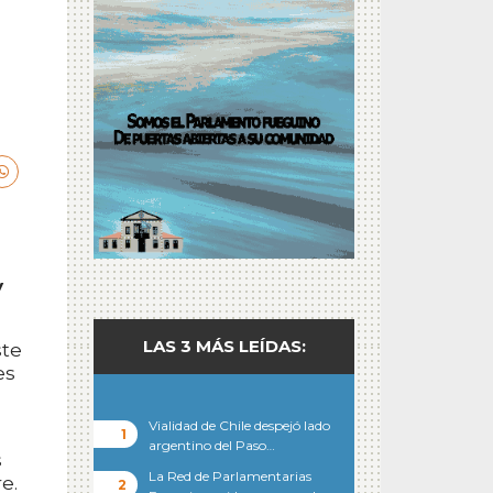
y
LAS 3 MÁS LEÍDAS:
ste
es
Vialidad de Chile despejó lado
argentino del Paso…
s
La Red de Parlamentarias
e.