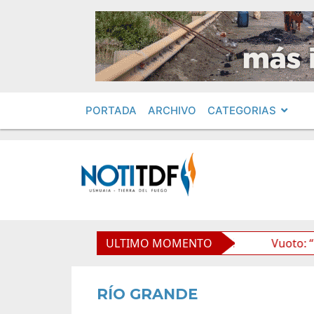
PORTADA
ARCHIVO
CATEGORIAS
argentino del Paso Cardenal Samoré
ULTIMO MOMENTO
Vuoto: “Esta obra
RÍO GRANDE