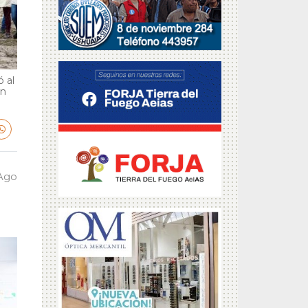
 al
en
 Ago