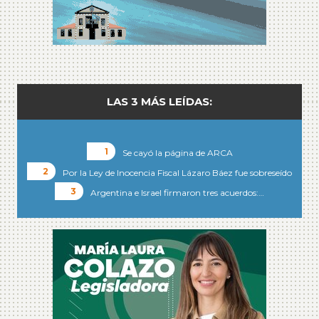
LAS 3 MÁS LEÍDAS:
Se cayó la página de ARCA
Por la Ley de Inocencia Fiscal Lázaro Báez fue sobreseído
Argentina e Israel firmaron tres acuerdos:…