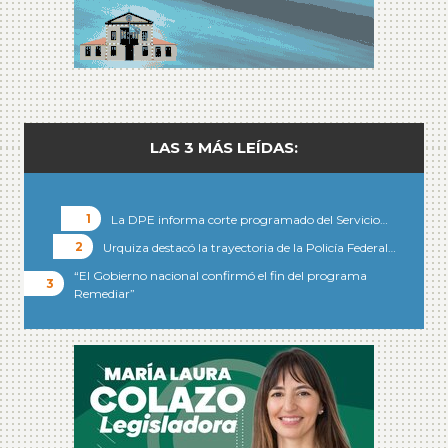
LAS 3 MÁS LEÍDAS:
La DPE informa corte programado del Servicio…
Urquiza destacó la trayectoria de la Policía Federal…
“El Gobierno nacional confirmó el fin del programa
Remediar”