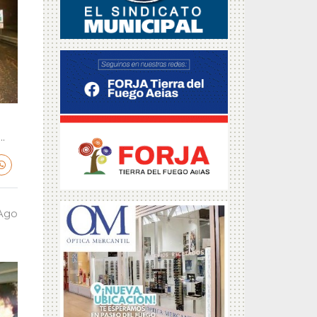
.
 Ago
a