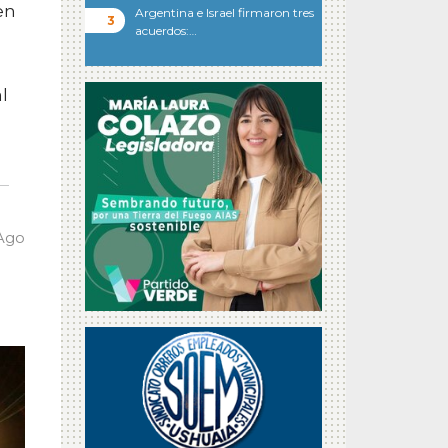
en
Argentina e Israel firmaron tres
acuerdos:…
l
 Ago