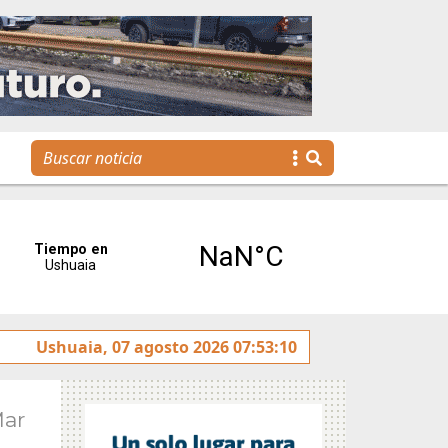
y rotulado sobre la avenida Héroes de Malvinas
Ushuaia, 07 agosto 2026 07:53:10
Gobi
Mar