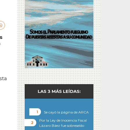
s
a
sta
LAS 3 MÁS LEÍDAS:
Se cayó la página de ARCA
Por la Ley de Inocencia Fiscal
Lázaro Báez fue sobreseído