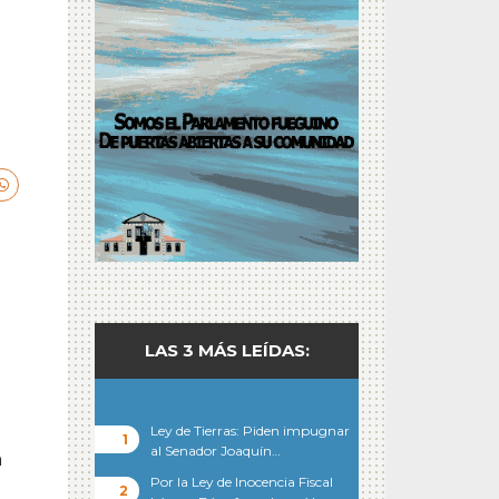
LAS 3 MÁS LEÍDAS:
Ley de Tierras: Piden impugnar
al Senador Joaquín…
a
Por la Ley de Inocencia Fiscal