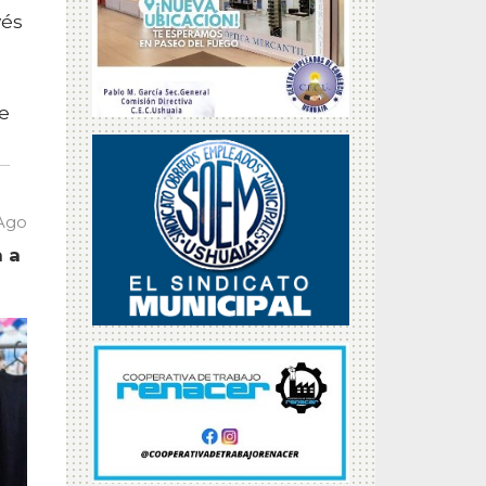
vés
ue
 Ago
a a