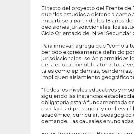
El texto del proyecto del Frente de 
que "los estudios a distancia como 
impartirse a partir de los 18 años d
decisiones jurisdiccionales, los est
Ciclo Orientado del Nivel Secundario
Para innovar, agrega que "como alt
período expresamente definido por 
jurisdiccionales- serán permitidos l
de la educación obligatoria, toda ve
tales como epidemias, pandemias, c
impliquen aislamiento geográfico 
"Todos los niveles educativos y mo
siguiendo las instancias establecida
obligatoria estará fundamentada en 
escolaridad presencial y conllevar
académico, curricular, pedagógico e
demande. Las causales enunciadas t
En los fundamentos, Brawer aclaró q