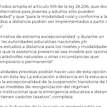
Todos amplía el artículo 109 de la ley 26.206, que dic
alternativa para jóvenes y adultos sólo pueden
e edad" y que "para la modalidad rural y conforme a l
udios a distancia podrán ser implementados a partir 
".
ernativa de extrema excepcionalidad -y durante un
las autoridades educativas nacionales y/o
os estudios a distancia para los niveles y modalidade
z que la asistencia presencial sea inviable por razon
atástrofes naturales u otras circunstancias que
temporario o permanente".
dalidades previstas podrán hacer uso de esta opción
s en ésta ley. La educación a distancia en la educac
la excepcionalidad de la suspensión transitoria de 
á las medidas de reorganización del régimen
 institucional que la emergencia educativa a distan
ienen carácter taxativo", completa.
ue "la función de la escuela es irremplazable en