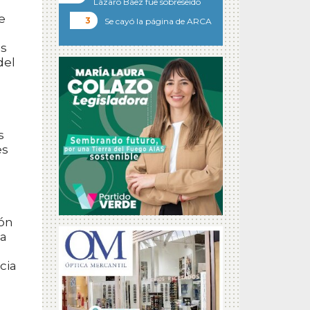
Lázaro Báez fue sobreseído
e
Se cayó la página de ARCA
as
del
s
es
ión
la
cia