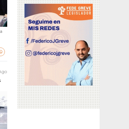
la
 Ago
s