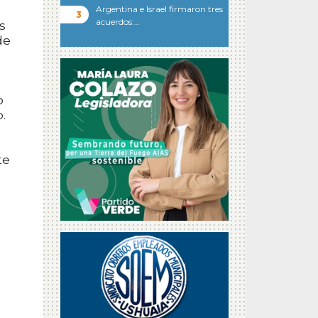
Argentina e Israel firmaron tres
acuerdos:…
s
de
o
.
te