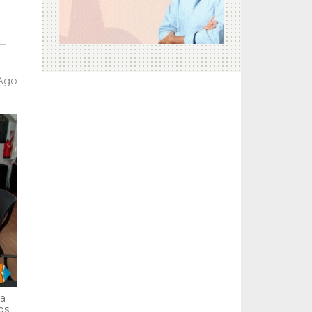
 Ago
ga
bs