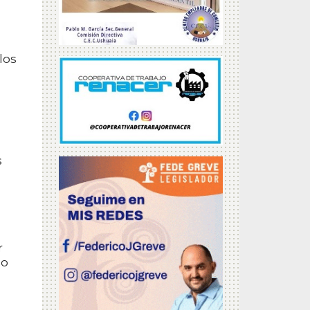
los
s
r
 o