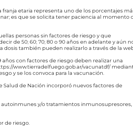
franja etaria representa uno de los porcentajes má
unar; es que se solicita tener paciencia al momento 
ellas personas sin factores de riesgo y que
decir de 50; 60; 70; 80 o 90 años en adelante y aún n
era dosis también pueden realizarlo a través de la web
39 años con factores de riesgo deben realizar una
https://www.tierradelfuego.gob.ar/vacunatdf/ median
iesgo y se los convoca para la vacunación.
de Salud de Nación incorporó nuevos factores de
toinmunes y/o tratamientos inmunosupresores,
de riesgo.