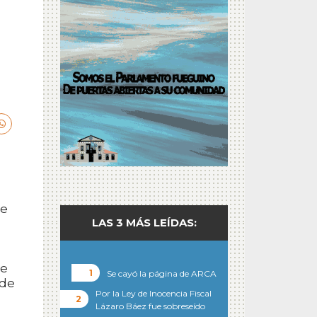
de
LAS 3 MÁS LEÍDAS:
de
Se cayó la página de ARCA
 de
Por la Ley de Inocencia Fiscal
Lázaro Báez fue sobreseído