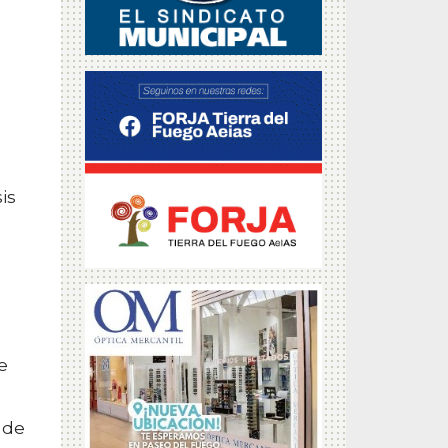
is
e
 de