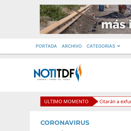
PORTADA
ARCHIVO
CATEGORIAS
Propiedad Privada
ULTIMO MOMENTO
Leolabs: Citarán a exfuncionarios
CORONAVIRUS