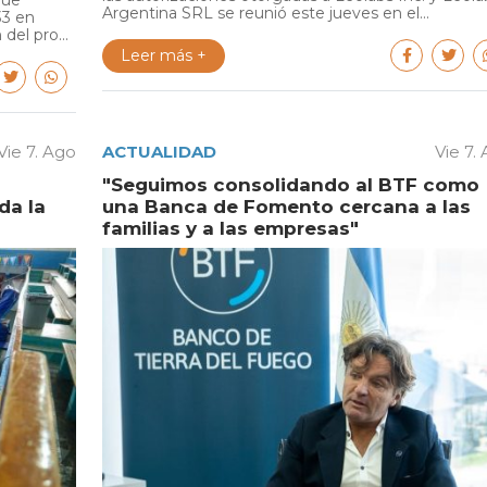
fue
Argentina SRL se reunió este jueves en el...
33 en
del pro...
Leer más +
Vie 7. Ago
ACTUALIDAD
Vie 7.
"Seguimos consolidando al BTF como
da la
una Banca de Fomento cercana a las
familias y a las empresas"