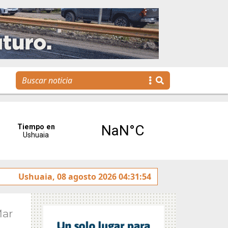
ulado sobre la avenida Héroes de Malvinas
Ushuaia, 08 agosto 2026 04:31:54
Gobierno i
Mar