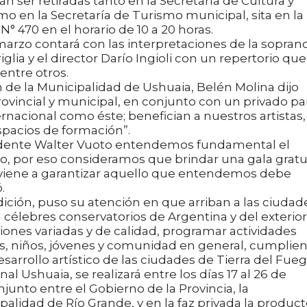
n ser retiradas tanto en la Secretaría de Cultura y
o en la Secretaría de Turismo municipal, sita en la
° 470 en el horario de 10 a 20 horas.
 marzo contará con las interpretaciones de la sopran
riglia y el director Darío Ingioli con un repertorio que
entre otros.
n de la Municipalidad de Ushuaia, Belén Molina dijo
rovincial y municipal, en conjunto con un privado pa
rnacional como éste; benefician a nuestros artistas,
espacios de formación”.
endente Walter Vuoto entendemos fundamental el
o, por eso consideramos que brindar una gala gratu
 viene a garantizar aquello que entendemos debe
.
dición, puso su atención en que arriban a las ciudad
élebres conservatorios de Argentina y del exterior,
ones variadas y de calidad, programar actividades
ñas, niños, jóvenes y comunidad en general, cumplie
desarrollo artístico de las ciudades de Tierra del Fueg
nal Ushuaia, se realizará entre los días 17 al 26 de
junto entre el Gobierno de la Provincia, la
alidad de Río Grande, y en la faz privada la product