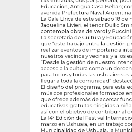
Las entradas, dos por persona, podrá
Educación, Antigua Casa Beban; com
avenida Prefectura Naval Argentina N
La Gala Lírica de este sábado 18 de
Jaquelina Livieri, el tenor Duilio Smi
contempla obras de Verdi y Puccini 
La secretaria de Cultura y Educació
que “este trabajo entre la gestión p
realizar eventos de importancia inte
nuestros vecinos y vecinas; y a los 
“Desde la gestión de nuestro int
acceso a la cultura como un derech
para todos y todas las ushuaienses
llegar a toda la comunidad” destacó
El diseño del programa, para esta e
músicos profesionales formados en c
que ofrece además de acercar funci
educativas gratuitas dirigidas a ni
así con el objetivo de contribuir al 
La 14° Edición del Festival Internacio
marzo en Ushuaia, en un trabajo con
Municipalidad de Ushuaia, la Municip