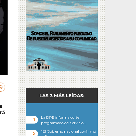
LAS 3 MÁS LEÍDAS:
a
rá
La DPE informa corte
programado del Servicio…
“El Gobierno nacional confirmó