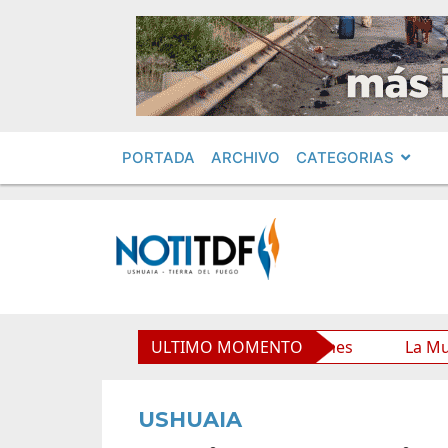
PORTADA
ARCHIVO
CATEGORIAS
unicipal y mejora sus prestaciones
ULTIMO MOMENTO
La Municipalidad 
USHUAIA