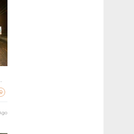
.
 Ago
a