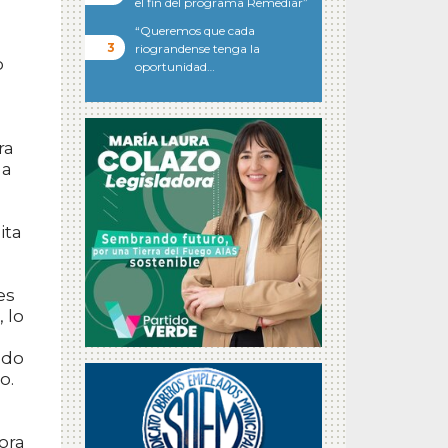
el fin del programa Remediar”
“Queremos que cada
riograndense tenga la
o
oportunidad…
ra
 a
ita
es
 lo
ndo
o.
ora