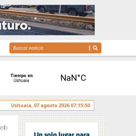
Se realizó la reunión de Labor Parlamentaria previa a la
Ushuaia, 07 agosto 2026 07:15:50
Feb