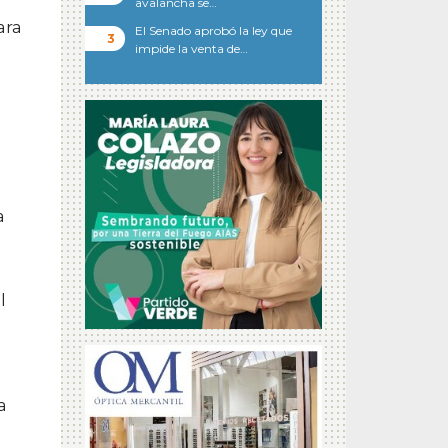
avalancha se…
ara
El Senado aprobó la ley que
impide la venta de…
a
.
l
a