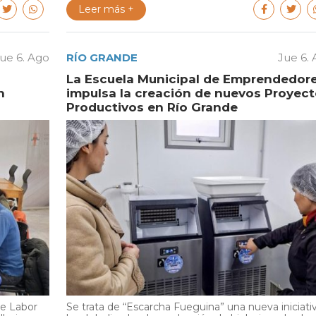
Leer más +
ue 6. Ago
RÍO GRANDE
Jue 6.
La Escuela Municipal de Emprendedor
n
impulsa la creación de nuevos Proyec
Productivos en Río Grande
de Labor
Se trata de “Escarcha Fueguina” una nueva iniciati