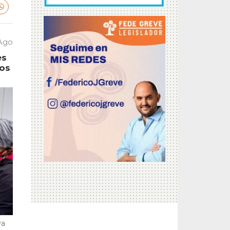
 Ago
es
tos
va