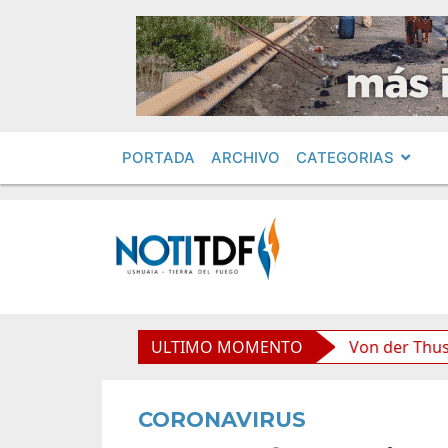
PORTADA
ARCHIVO
CATEGORIAS
d boliviana”, afirmó Becerra
ULTIMO MOMENTO
Von der Thusen anunció
CORONAVIRUS