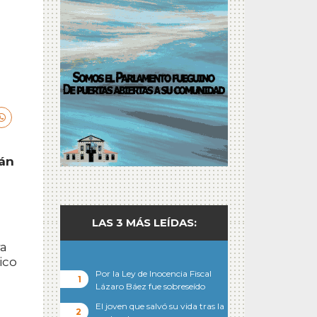
rán
LAS 3 MÁS LEÍDAS:
ra
ico
Por la Ley de Inocencia Fiscal
Lázaro Báez fue sobreseído
El joven que salvó su vida tras la