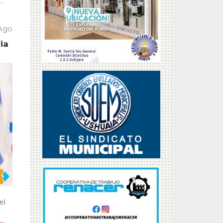
 Ago
ia
el