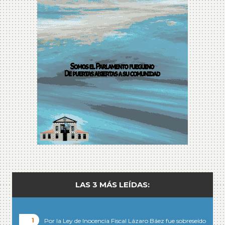
LAS 3 MÁS LEÍDAS:
Por la Ley de Inocencia Fiscal Lázaro Báez fue sobreseído