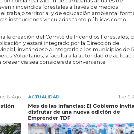
ción con la realización de campañas anuales de
evenir incendios forestales a través de medios
el trabajo territorial y de educación ambiental forma
tras instituciones vinculadas tanto públicas como
 la creación del Comité de Incendios Forestales, 
plicación y estará integrado por la Dirección de
ovincial, invitándose a integrarlo a los municipios de 
ros Voluntarios, y faculta a la autoridad de aplicac
a presencia sea considerada conveniente.
ue 6. Ago
ACTUALIDAD
Jue 6.
estión
Mes de las Infancias: El Gobierno invit
disfrutar de una nueva edición de
Emprender TDF