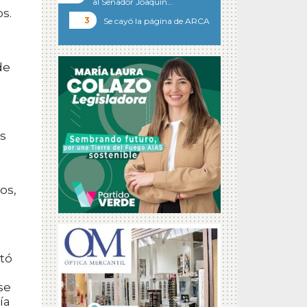
al Senador Joaquín…
s.
Se cayó la página de ARCA
.
de
es
a
os,
tó
se
ía