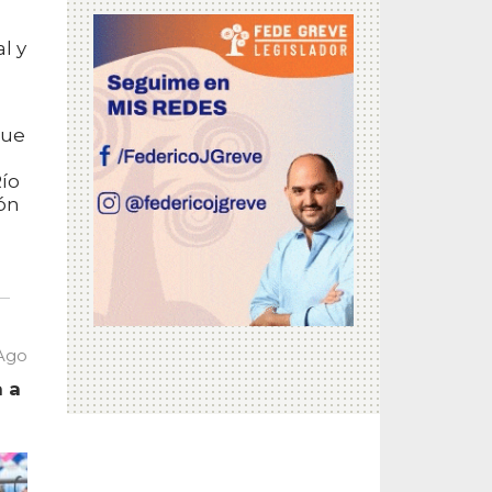
l y
que
Río
ión
 Ago
a a