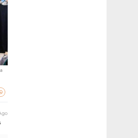
la
 Ago
s