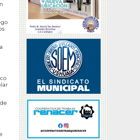
ón
ego
os
ra
oco
lar
 de
e