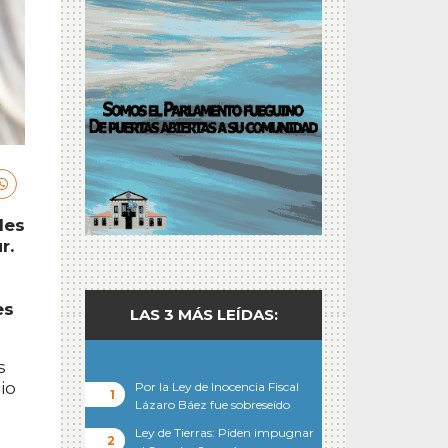
les
r.
es
LAS 3 MÁS LEÍDAS:
s
io
Por la Ley de Inocencia Fiscal
Lázaro Báez fue sobreseído
Ley de Tierras: Piden impugnar