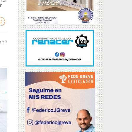
 al
en
 Ago