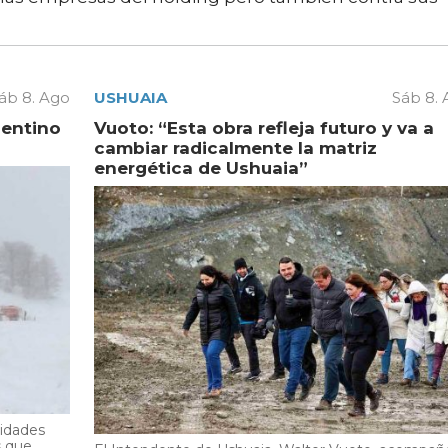
áb 8. Ago
USHUAIA
Sáb 8.
gentino
Vuoto: “Esta obra refleja futuro y va a
cambiar radicalmente la matriz
energética de Ushuaia”
ridades
s que