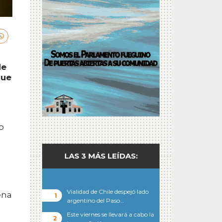
de
que
o
LAS 3 MÁS LEÍDAS:
Vialidad de Chile despejó lado
ena
argentino del Paso…
Este viernes se llevará a cabo la