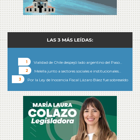
LAS 3 MÁS LEÍDAS:
Vialidad de Chile despejó lado argentino del Paso…
Melella junto a sectores sociales e institucionales…
Por la Ley de Inocencia Fiscal Lázaro Báez fue sobreseído