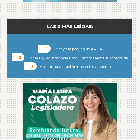
LAS 3 MÁS LEÍDAS:
Se cayó la página de ARCA
Por la Ley de Inocencia Fiscal Lázaro Báez fue sobreseído
Argentina e Israel firmaron tres acuerdos:…