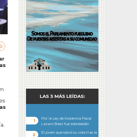
ar
nas
um
LAS 3 MÁS LEÍDAS:
es
as
Por la Ley de Inocencia Fiscal
Lázaro Báez fue sobreseído
a.
El joven que salvó su vida tras la