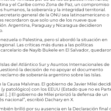
atina y el Caribe como Zona de Paz, un compromiso
 humanos, la soberanía y la integridad territorial.
ecretario general de la ONU sea latinoamericano o
res recordaron que solo uno de los nueve que
ión. Argentina, Paraguay y Nicaragua decidieron
o.
nezuela o Palestina, pero sí abordó la situación en
egional. Las críticas más duras a las políticas
 carcelario de Nayib Bukele en El Salvador, quedaro
 Islas del Atlántico Sur y Asuntos Internacionales de
cuestionó la decisión de no apoyar el documento
 reclamo de soberanía argentino sobre las Islas.
 la Causa Malvinas. El gobierno de Javier Milei decid
o (y patológico) con los EEUU (Estado que no es Part
l. […] El gobierno de Milei priorizó la defensa de un
és nacional”, escribió Dachary en X.
ambién brilló por su ausencia en la Declaración final 