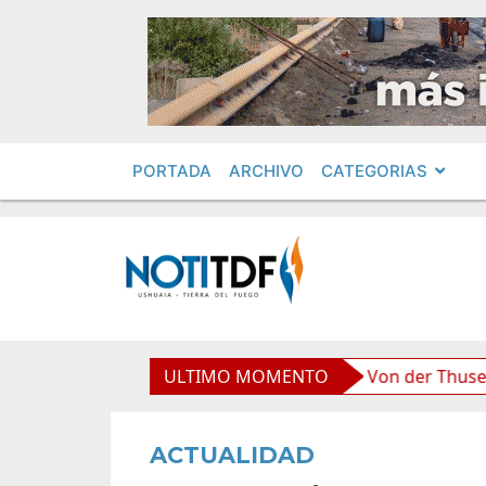
PORTADA
ARCHIVO
CATEGORIAS
 boliviana”, afirmó Becerra
ULTIMO MOMENTO
Von der Thusen anunció l
ACTUALIDAD