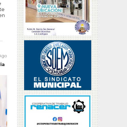
e
te
en
 Ago
ia