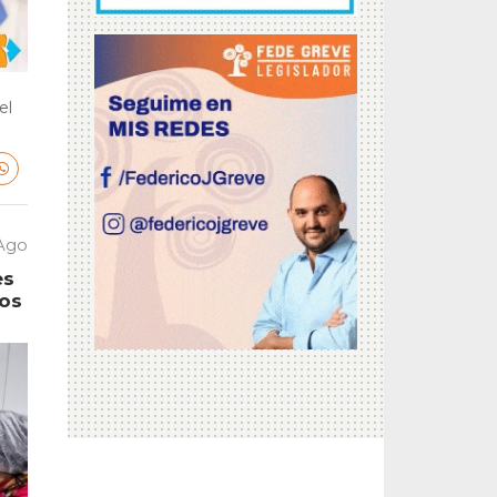
el
 Ago
es
tos