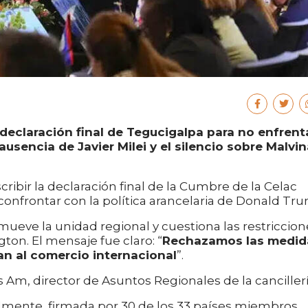
 declaración final de Tegucigalpa para no enfrent
usencia de Javier Milei y el silencio sobre Malvi
ribir la declaración final de la Cumbre de la Celac
confrontar con la política arancelaria de Donald Tr
ueve la unidad regional y cuestiona las restriccion
on. El mensaje fue claro: “
Rechazamos las medid
tan al comercio internacional
”.
 Am, director de Asuntos Regionales de la cancillerí
almente firmada por 30 de los 33 países miembros,