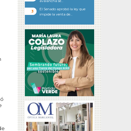
avalancha se…
El Senado aprobó la ley que
impide la venta de…
n
ió
e
de