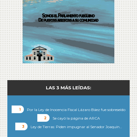
LAS 3 MÁS LEÍDAS:
Por la Ley de Inocencia Fiscal Lázaro Báez fue sobreseído
Se cayó la página de ARCA
Ley de Tierras: Piden impugnar al Senador Joaquín…