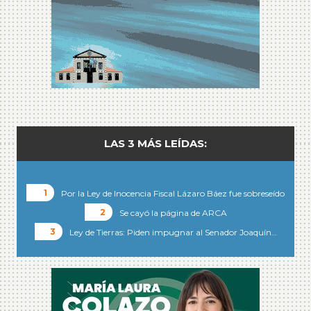
LAS 3 MÁS LEÍDAS:
Por la Ley de Inocencia Fiscal Lázaro Báez fue sobreseído
Se cayó la página de ARCA
Ley de Tierras: Piden impugnar al Senador Joaquín…