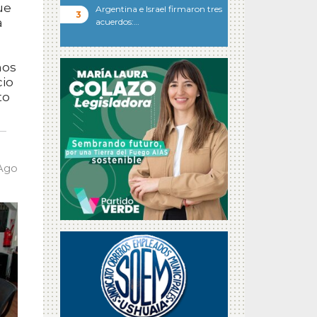
ue
Argentina e Israel firmaron tres
a
acuerdos:…
mos
cio
to
 Ago