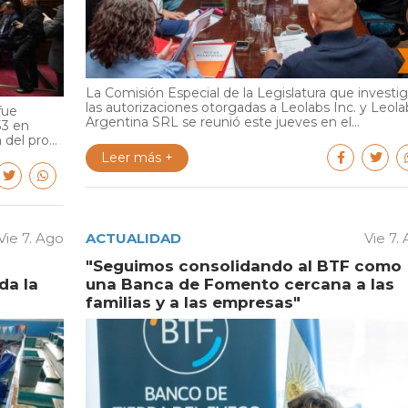
La Comisión Especial de la Legislatura que investi
las autorizaciones otorgadas a Leolabs Inc. y Leola
fue
Argentina SRL se reunió este jueves en el...
33 en
del pro...
Leer más +
Vie 7. Ago
ACTUALIDAD
Vie 7.
"Seguimos consolidando al BTF como
da la
una Banca de Fomento cercana a las
familias y a las empresas"