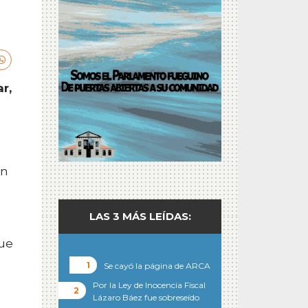
r,
ón
LAS 3 MÁS LEÍDAS:
que
Se cayó la página de ARCA
Por la Ley de Inocencia Fiscal
Lázaro Báez fue sobreseído