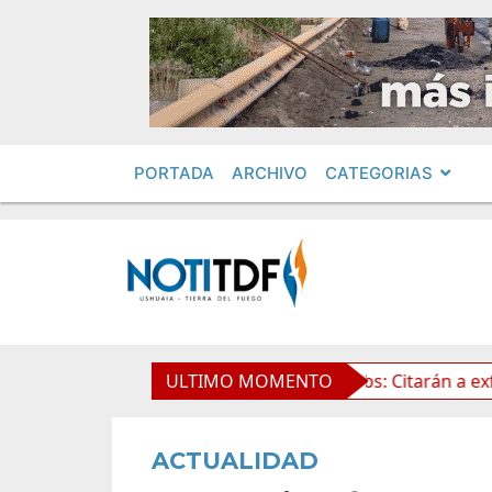
PORTADA
ARCHIVO
CATEGORIAS
e la Propiedad Privada
ULTIMO MOMENTO
Leolabs: Citarán a exfuncionar
ACTUALIDAD