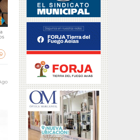
ga
bs
 Ago