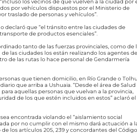
ncluso los vecinos de que vuelven a la ciudad por 
os por vehículos dispuestos por el Ministerio de
yor traslado de personas y vehículos”.
o declaró que “el tránsito entre las ciudades de
a transporte de productos esenciales”.
ordinado tanto de las fuerzas provinciales, como de 
a de las ciudades los están realizando los agentes de
ntro de las rutas lo hace personal de Gendarmería
personas que tienen domicilio, en Río Grande o Tolh
 diario que arriba a Ushuaia. “Desde el área de Salud
 para aquellas personas que vuelvan a la provincia,
ridad de los que estén incluidos en estos” aclaró el
sea encontrada violando el “aislamiento social
icada por no cumplir con el mismo dará actuación a l
de los artículos 205, 239 y concordantes del Códig