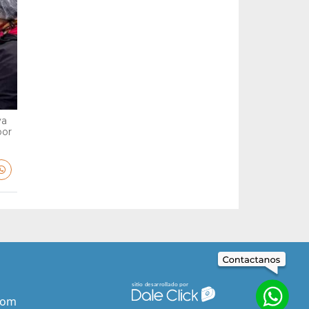
va
por
com