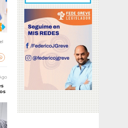
el
 Ago
es
tos