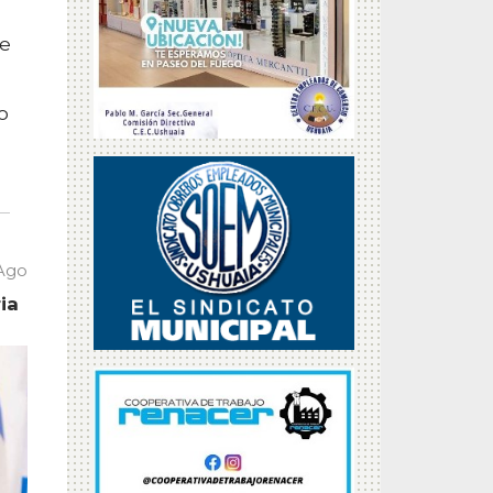
se
o
 Ago
ia