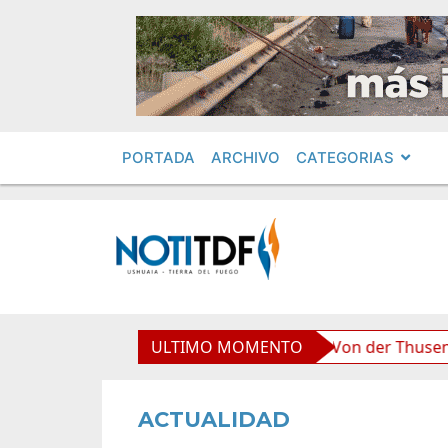
PORTADA
ARCHIVO
CATEGORIAS
boliviana”, afirmó Becerra
ULTIMO MOMENTO
Von der Thusen anunció la
ACTUALIDAD