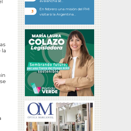
el
avalancha se…
En febrero una misión del FMI
visitará la Argentina…
las
 la
uin
 se
a
o