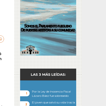
ó
n
LAS 3 MÁS LEÍDAS:
Por la Ley de Inocencia Fiscal
Lázaro Báez fue sobreseído
El joven que salvó su vida tras la