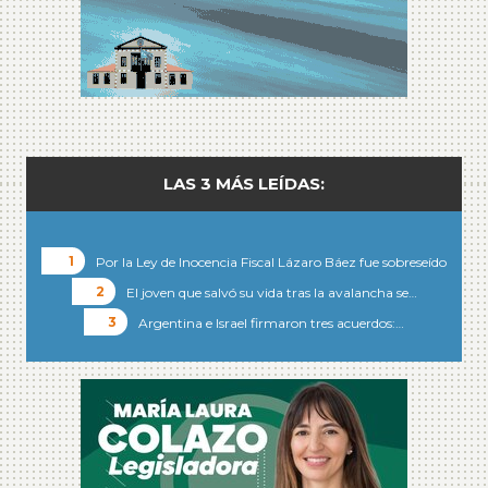
LAS 3 MÁS LEÍDAS:
Por la Ley de Inocencia Fiscal Lázaro Báez fue sobreseído
El joven que salvó su vida tras la avalancha se…
Argentina e Israel firmaron tres acuerdos:…