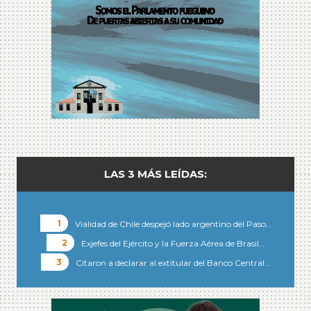
LAS 3 MÁS LEÍDAS:
Vialidad de Chile despejó lado argentino del Paso…
Exjefes del Ejército y la Fuerza Aérea de Brasil…
Citaron a declarar al extitular del Banco Central…