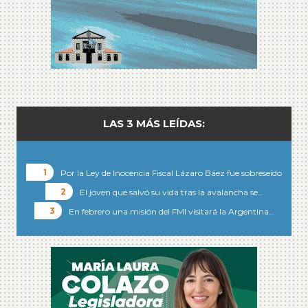
LAS 3 MÁS LEÍDAS:
Por la Ley de Inocencia Fiscal Lázaro Báez fue sobreseído
El joven que salvó su vida tras la avalancha se…
En febrero una misión del FMI visitará la Argentina…