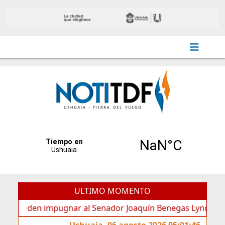
ULTIMO MOMENTO
iden impugnar al Senador Joaquín Benegas Lynch por “confli
Ushuaia, 06 agosto 2026 05:01:46