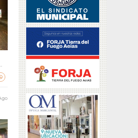
.
 Ago
a