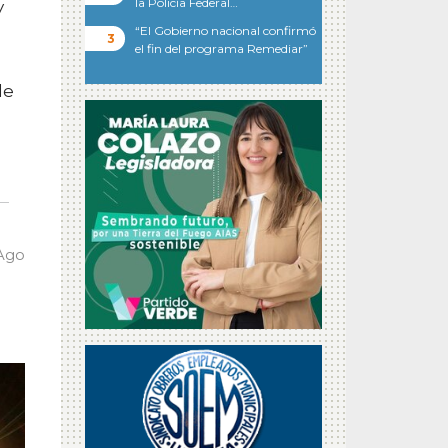
la Policía Federal…
y
“El Gobierno nacional confirmó
el fin del programa Remediar”
de
 Ago