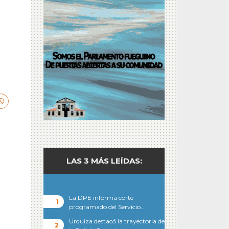
LAS 3 MÁS LEÍDAS:
La DPE informa corte
programado del Servicio…
Urquiza destacó la trayectoria de