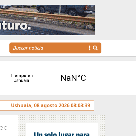
rotulado sobre la avenida Héroes de Malvinas
Ushuaia, 08 agosto 2026 08:03:39
Gobier
Sep