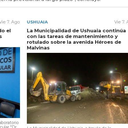
Vie 7. Ago
USHUAIA
Vie 7.
do el
La Municipalidad de Ushuaia continúa
s
con las tareas de mantenimiento y
rotulado sobre la avenida Héroes de
Malvinas
aboratorio
cular "Dr.