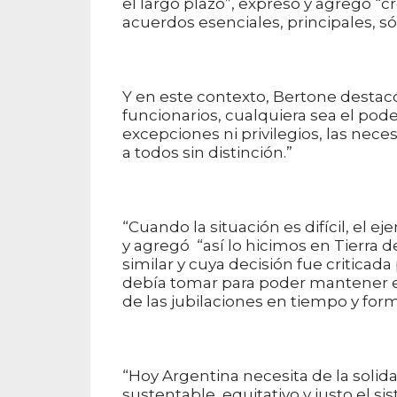
el largo plazo”, expresó y agregó “
acuerdos esenciales, principales, sól
Y en este contexto, Bertone destacó
funcionarios, cualquiera sea el pod
excepciones ni privilegios, las nec
a todos sin distinción.”
“Cuando la situación es difícil, el 
y agregó “así lo hicimos en Tierra 
similar y cuya decisión fue critica
debía tomar para poder mantener el 
de las jubilaciones en tiempo y form
“Hoy Argentina necesita de la soli
sustentable, equitativo y justo el si