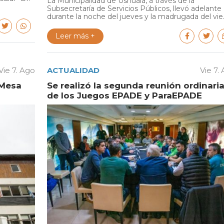
La Municipalidad de Ushuaia, a través de la
Subsecretaría de Servicios Públicos, llevó adelante
durante la noche del jueves y la madrugada del vie..
Leer más +
Vie 7. Ago
ACTUALIDAD
Vie 7.
 Mesa
Se realizó la segunda reunión ordinari
de los Juegos EPADE y ParaEPADE