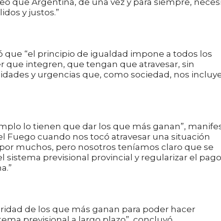
creo que Argentina, de una vez y para siempre, neces
idos y justos.”
 que “el principio de igualdad impone a todos los
er que integren, que tengan que atravesar, sin
esidades y urgencias que, como sociedad, nos incluy
ejemplo lo tienen que dar los que más ganan”, manife
del Fuego cuando nos tocó atravesar una situación
da por muchos, pero nosotros teníamos claro que se
sistema previsional provincial y regularizar el pag
a.”
daridad de los que más ganan para poder hacer
stema previsional a largo plazo”, concluyó.