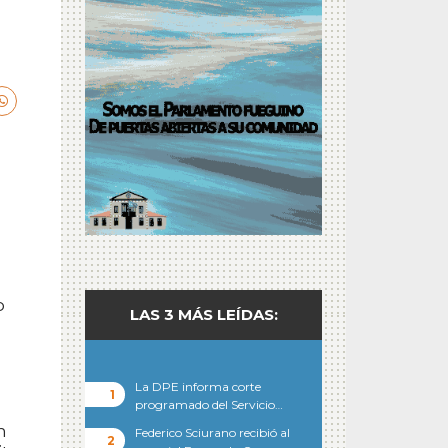
o
LAS 3 MÁS LEÍDAS:
La DPE informa corte
programado del Servicio…
n
Federico Sciurano recibió al