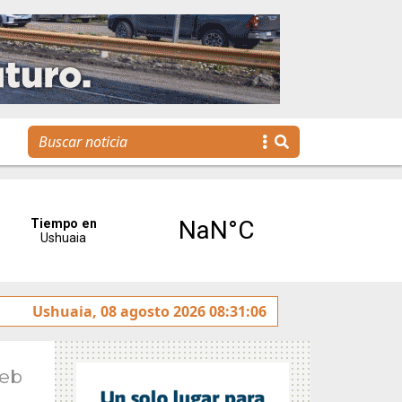
 rotulado sobre la avenida Héroes de Malvinas
Ushuaia, 08 agosto 2026 08:31:06
Gobier
Feb