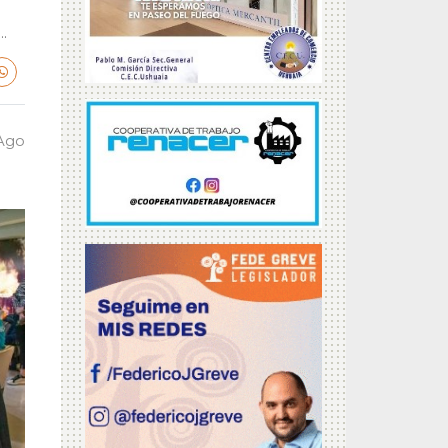
.
 Ago
a