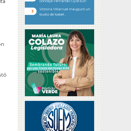
ita
concejal Fernando Oyarzun
Victoria Villarruel inauguró un
busto de Isabel…
en
stó
o