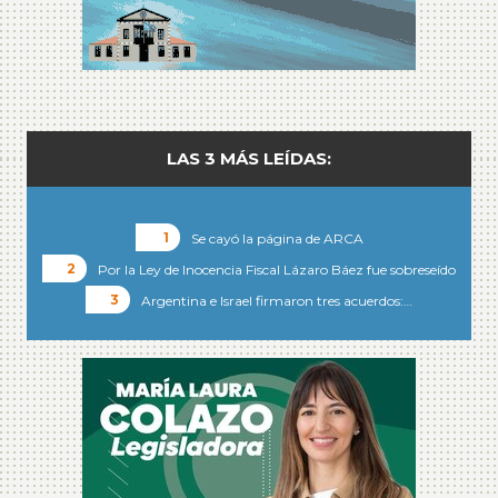
LAS 3 MÁS LEÍDAS:
Se cayó la página de ARCA
Por la Ley de Inocencia Fiscal Lázaro Báez fue sobreseído
Argentina e Israel firmaron tres acuerdos:…