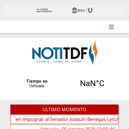
ULTIMO MOMENTO
den impugnar al Senador Joaquín Benegas Lynch por “conflict
Ushuaia, 06 agosto 2026 12:51:46