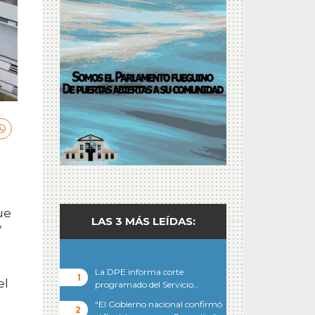
ue
LAS 3 MÁS LEÍDAS:
y
La DPE informa corte
el
programado del Servicio…
“El Gobierno nacional confirmó