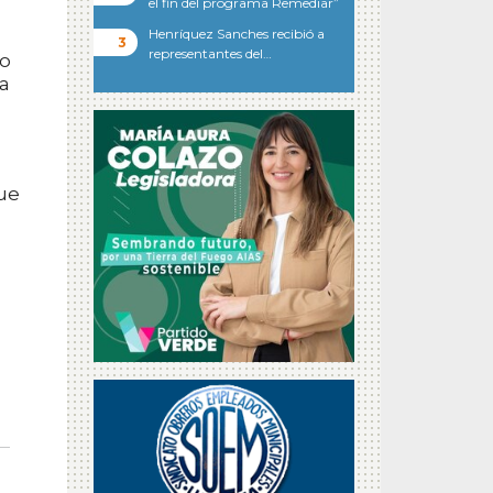
el fin del programa Remediar”
Henríquez Sanches recibió a
representantes del…
ro
la
ue