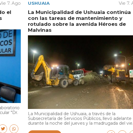
Vie 7. Ago
USHUAIA
Vie 7.
do el
La Municipalidad de Ushuaia continúa
s
con las tareas de mantenimiento y
rotulado sobre la avenida Héroes de
Malvinas
aboratorio
cular "Dr.
La Municipalidad de Ushuaia, a través de la
Subsecretaría de Servicios Públicos, llevó adelante
durante la noche del jueves y la madrugada del vie..