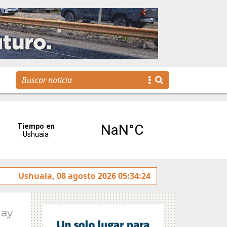
 rotulado sobre la avenida Héroes de Malvinas
Ushuaia, 08 agosto 2026 05:34:24
Gobier
May