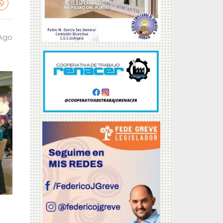
 Ago
a