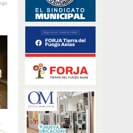
 Ago
.