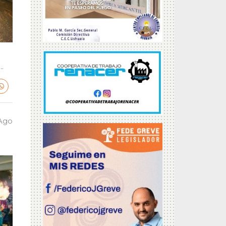
.
 Ago
a