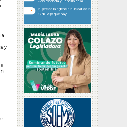
Adolescencia y Familia de la…
n
El jefe de la agencia nuclear de la
ONU dijo que hay…
l
ia
a y
la
ón
n
ue