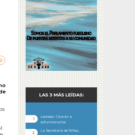
cho
 de
LAS 3 MÁS LEÍDAS:
os
Leolabs: Citarán a
exfuncionarios
l
La Secretaría de Niñez,
ue