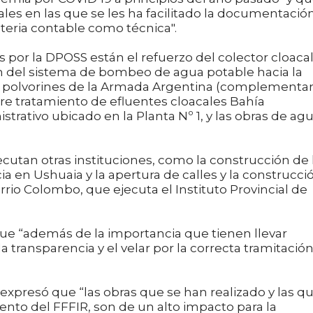
es en las que se les ha facilitado la documentació
teria contable como técnica".
s por la DPOSS están el refuerzo del colector cloaca
ón del sistema de bombeo de agua potable hacia la
 de polvorines de la Armada Argentina (complementar
pre tratamiento de efluentes cloacales Bahía
strativo ubicado en la Planta Nº 1, y las obras de agu
cutan otras instituciones, como la construcción de 
ia en Ushuaia y la apertura de calles y la construcci
rrio Colombo, que ejecuta el Instituto Provincial de
que “además de la importancia que tienen llevar
a transparencia y el velar por la correcta tramitació
o expresó que “las obras que se han realizado y las q
nto del FFFIR, son de un alto impacto para la