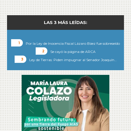
LAS 3 MÁS LEÍDAS:
Por la Ley de Inocencia Fiscal Lázaro Báez fue sobreseído
Se cayó la página de ARCA
Ley de Tierras: Piden impugnar al Senador Joaquín…