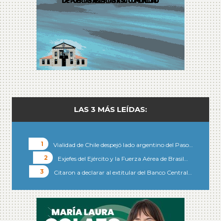
LAS 3 MÁS LEÍDAS:
Vialidad de Chile despejó lado argentino del Paso…
Exjefes del Ejército y la Fuerza Aérea de Brasil…
Citaron a declarar al extitular del Banco Central…