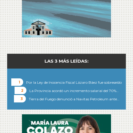
LAS 3 MÁS LEÍDAS:
Por la Ley de Inocencia Fiscal Lázaro Báez fue sobreseído
La Provincia acordó un incremento salarial del 70%…
Tierra del Fuego denunció a Navitas Petroleum ante…