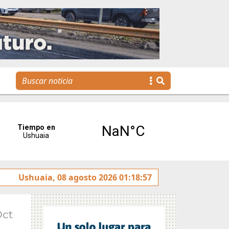
tulado sobre la avenida Héroes de Malvinas
Ushuaia, 08 agosto 2026 01:18:57
Gobierno 
Oct