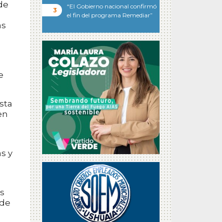
de
“El Gobierno nacional confirmó
el fin del programa Remediar”
as
e
sta
en
s y
os
sde