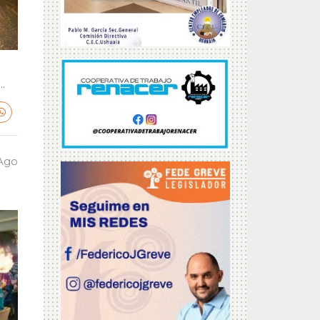
.
 Ago
a