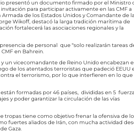
rio presentó un documento firmado por el Ministro 
 invitación para participar activamente en las CMF a
 la Armada de los Estados Unidos y Comandante de l
ge Wikoff, destacó la larga tradición marítima de
ción fortalecerá las asociaciones regionales y la
a presencia de personal que "solo realizarán tareas d
a CMF en Bahrein.
y un vicecomandante de Reino Unido encabezan e
uego de los atentados terroristas que padeció EEUU 
 contra el terrorismo, por lo que interfieren en lo que
stán formadas por 46 países, divididas en 5 fuerza
ajes y poder garantizar la circulación de las vías
 tropas tiene como objetivo frenar la ofensiva de l
o fuertes aliados de Irán, con mucha actividad de
 de Gaza.