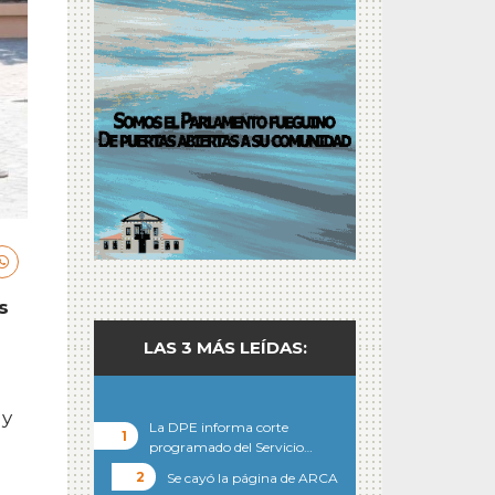
s
LAS 3 MÁS LEÍDAS:
 y
La DPE informa corte
programado del Servicio…
Se cayó la página de ARCA