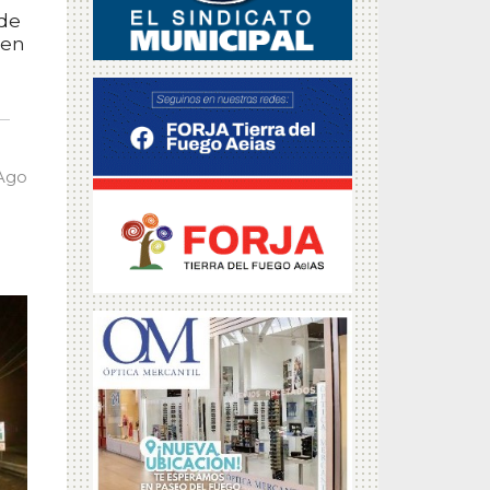
 de
 en
 Ago