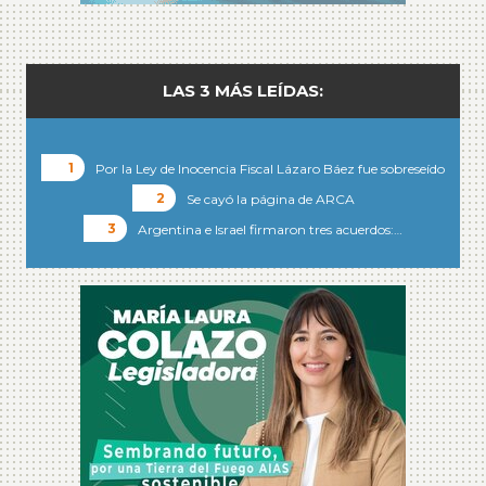
LAS 3 MÁS LEÍDAS:
Por la Ley de Inocencia Fiscal Lázaro Báez fue sobreseído
Se cayó la página de ARCA
Argentina e Israel firmaron tres acuerdos:…