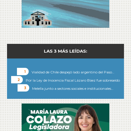
LAS 3 MÁS LEÍDAS:
Vialidad de Chile despejó lado argentino del Paso…
Por la Ley de Inocencia Fiscal Lázaro Báez fue sobreseído
Melella junto a sectores sociales e institucionales…