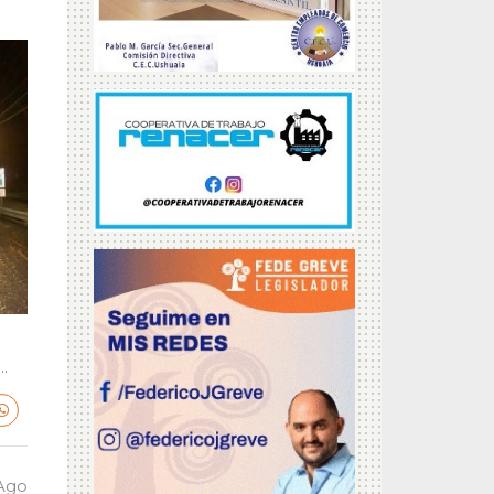
.
 Ago