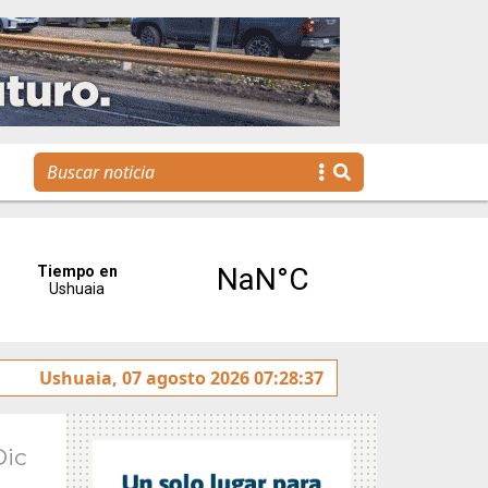
ulado sobre la avenida Héroes de Malvinas
Ushuaia, 07 agosto 2026 07:28:37
Gobierno i
Dic