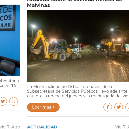
Malvinas
aboratorio
cular "Dr.
La Municipalidad de Ushuaia, a través de la
Subsecretaría de Servicios Públicos, llevó adelante
durante la noche del jueves y la madrugada del vie..
Leer más +
Vie 7. Ago
ACTUALIDAD
Vie 7.