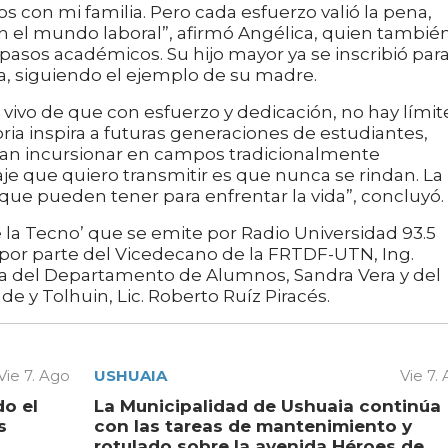
con mi familia. Pero cada esfuerzo valió la pena,
en el mundo laboral”, afirmó Angélica, quien tambié
s pasos académicos. Su hijo mayor ya se inscribió par
a, siguiendo el ejemplo de su madre.
vivo de que con esfuerzo y dedicación, no hay límit
oria inspira a futuras generaciones de estudiantes,
an incursionar en campos tradicionalmente
 que quiero transmitir es que nunca se rindan. La
que pueden tener para enfrentar la vida”, concluyó.
la Tecno’ que se emite por Radio Universidad 93.5
s por parte del Vicedecano de la FRTDF-UTN, Ing.
efa del Departamento de Alumnos, Sandra Vera y del
e y Tolhuin, Lic. Roberto Ruíz Piracés.
Vie 7. Ago
USHUAIA
Vie 7.
do el
La Municipalidad de Ushuaia continúa
s
con las tareas de mantenimiento y
rotulado sobre la avenida Héroes de