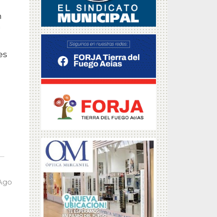
n
a
es
 Ago