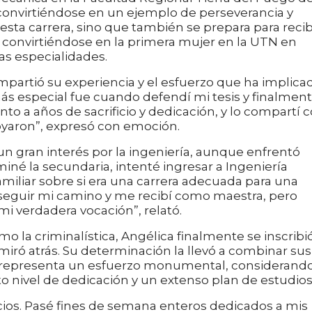
convirtiéndose en un ejemplo de perseverancia y
sta carrera, sino que también se prepara para recib
, convirtiéndose en la primera mujer en la UTN en
as especialidades.
mpartió su experiencia y el esfuerzo que ha implica
ás especial fue cuando defendí mi tesis y finalmen
nto a años de sacrificio y dedicación, y lo compartí 
oyaron”, expresó con emoción.
un gran interés por la ingeniería, aunque enfrentó
iné la secundaria, intenté ingresar a Ingeniería
miliar sobre si era una carrera adecuada para una
í seguir mi camino y me recibí como maestra, pero
mi verdadera vocación”, relató.
o la criminalística, Angélica finalmente se inscribi
miró atrás. Su determinación la llevó a combinar sus
e representa un esfuerzo monumental, considerand
to nivel de dedicación y un extenso plan de estudios
ficios. Pasé fines de semana enteros dedicados a mis