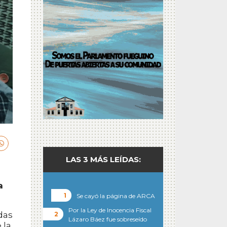
LAS 3 MÁS LEÍDAS:
a
Se cayó la página de ARCA
Por la Ley de Inocencia Fiscal
das
Lázaro Báez fue sobreseído
 la