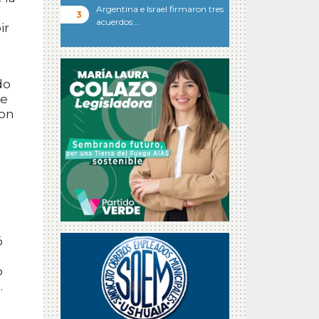
Argentina e Israel firmaron tres
acuerdos:…
ir
do
te
con
ó
o
.