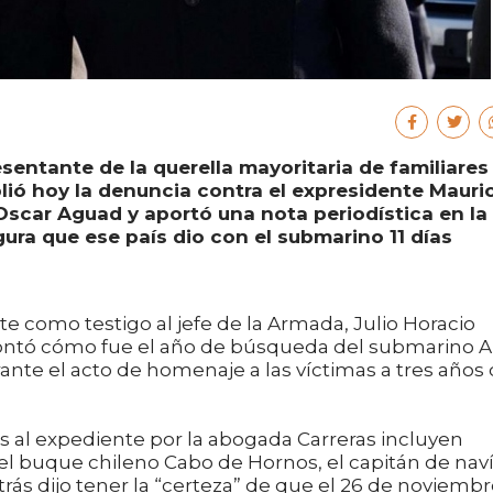
sentante de la querella mayoritaria de familiares
lió hoy la denuncia contra el expresidente Mauri
Oscar Aguad y aportó una nota periodística en la
ra que ese país dio con el submarino 11 días
ite como testigo al jefe de la Armada, Julio Horacio
ontó cómo fue el año de búsqueda del submarino A
ante el acto de homenaje a las víctimas a tres años 
os al expediente por la abogada Carreras incluyen
l buque chileno Cabo de Hornos, el capitán de nav
trás dijo tener la “certeza” de que el 26 de noviemb