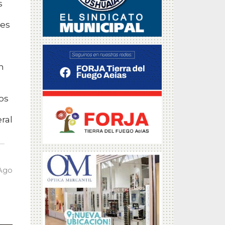
s
ves
n
os
ral
 Ago