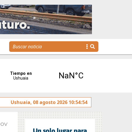
otulado sobre la avenida Héroes de Malvinas
Ushuaia, 08 agosto 2026 10:54:54
Gobierno
Nov