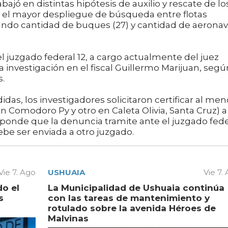
ajó en distintas hipótesis de auxilio y rescate de lo
zó el mayor despliegue de búsqueda entre flotas
lando cantidad de buques (27) y cantidad de aerona
l juzgado federal 12, a cargo actualmente del juez
 investigación en el fiscal Guillermo Marijuan, segú
s.
as, los investigadores solicitaron certificar al men
 Comodoro Py y otro en Caleta Olivia, Santa Cruz) a
sponde que la denuncia tramite ante el juzgado fede
ebe ser enviada a otro juzgado.
Vie 7. Ago
USHUAIA
Vie 7.
do el
La Municipalidad de Ushuaia continúa
s
con las tareas de mantenimiento y
rotulado sobre la avenida Héroes de
Malvinas