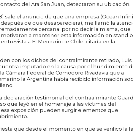
contacto del Ara San Juan, detectaron su ubicación.
8) sale el anuncio de que una empresa (Ocean Infini
o después de que desapareciera), me llamó la atenc
xtremadamente cercana, por no decir la misma, que
 motivaron a mantener esta información en stand 
entrevista a El Mercurio de Chile, citada en la
den con los dichos del contralmirante retirado, Luis
cuentra imputado en la causa por el hundimiento d
 la Cámara Federal de Comodoro Rivadavia que a
marino la Argentina había recibido información so
ileno.
a declaración testimonial del contraalmirante Guard
rso que leyó en el homenaje a las víctimas del
 esa exposición pueden surgir elementos que
ubrimiento.
fiesta que desde el momento en que se verifico la fa