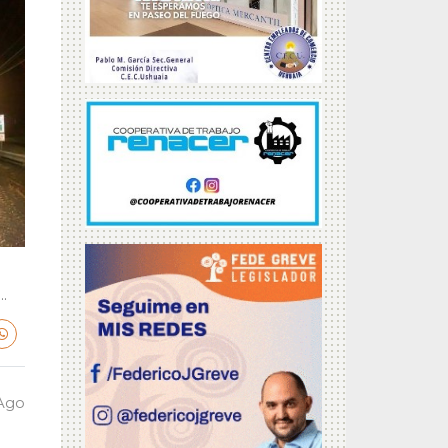
.
 Ago
a