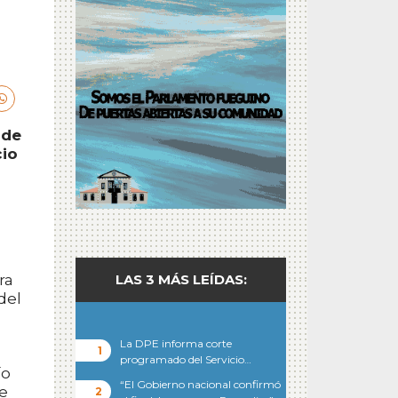
 de
cio
ra
LAS 3 MÁS LEÍDAS:
del
La DPE informa corte
programado del Servicio…
ío
“El Gobierno nacional confirmó
re