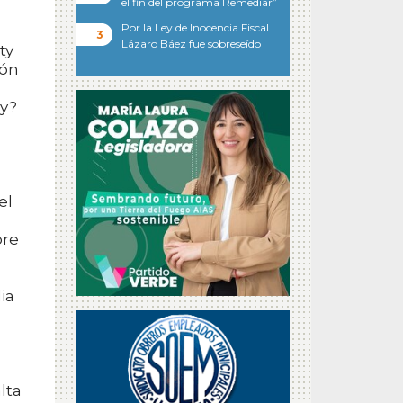
el fin del programa Remediar”
Por la Ley de Inocencia Fiscal
Lázaro Báez fue sobreseído
ty
ión
by?
el
bre
ia
lta