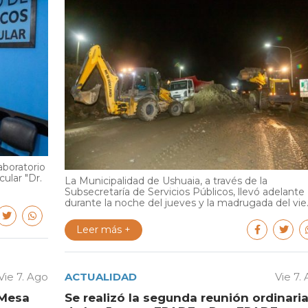
aboratorio
cular "Dr.
La Municipalidad de Ushuaia, a través de la
Subsecretaría de Servicios Públicos, llevó adelante
durante la noche del jueves y la madrugada del vie..
Leer más +
Vie 7. Ago
ACTUALIDAD
Vie 7.
 Mesa
Se realizó la segunda reunión ordinari