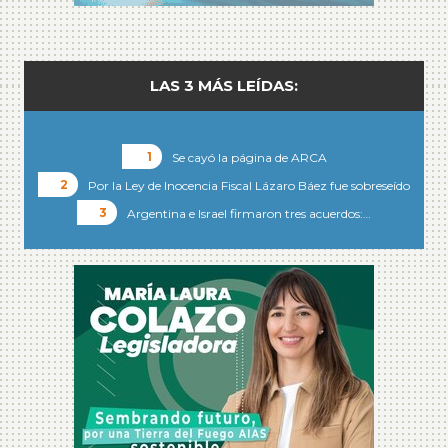
LAS 3 MÁS LEÍDAS:
Se cayó la página de ARCA
Por la Ley de Inocencia Fiscal Lázaro Báez fue sobreseído
Argentina e Israel firmaron tres acuerdos:…