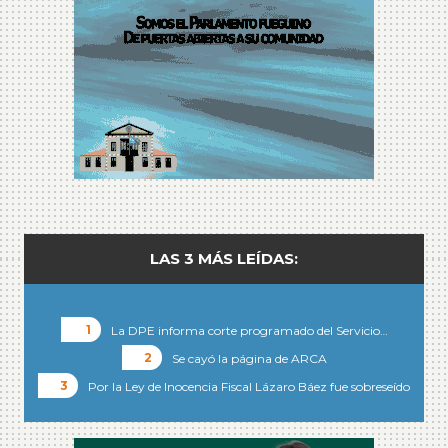
LAS 3 MÁS LEÍDAS:
La DPE informa corte programado del Servicio…
Se cayó la página de ARCA
Por la Ley de Inocencia Fiscal Lázaro Báez fue sobreseído