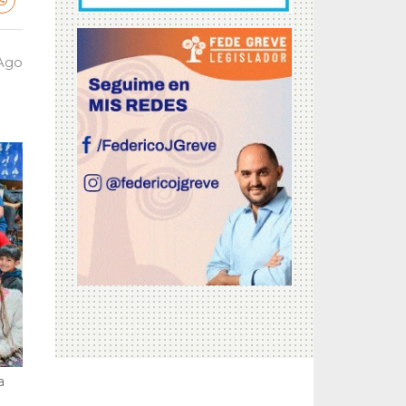
 Ago
a