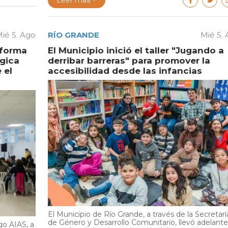
Leer más +
ié 5. Ago
RÍO GRANDE
Mié 5.
aforma
El Municipio inició el taller "Jugando a
égica
derribar barreras" para promover la
 el
accesibilidad desde las infancias
El Municipio de Río Grande, a través de la Secretarí
de Género y Desarrollo Comunitario, llevó adelante
go AIAS, a