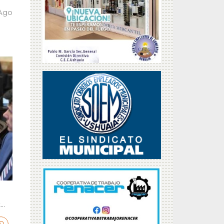
 Ago
..