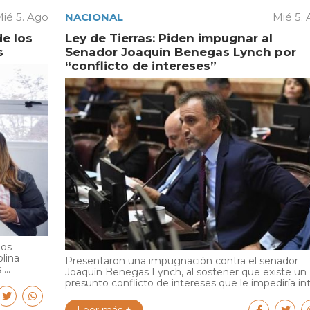
ié 5. Ago
NACIONAL
Mié 5.
de los
Ley de Tierras: Piden impugnar al
s
Senador Joaquín Benegas Lynch por
“conflicto de intereses”
ios
olina
Presentaron una impugnación contra el senador
...
Joaquín Benegas Lynch, al sostener que existe un
presunto conflicto de intereses que le impediría int.