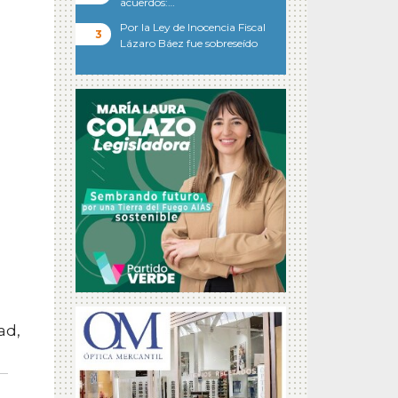
acuerdos:…
Por la Ley de Inocencia Fiscal
Lázaro Báez fue sobreseído
ad,