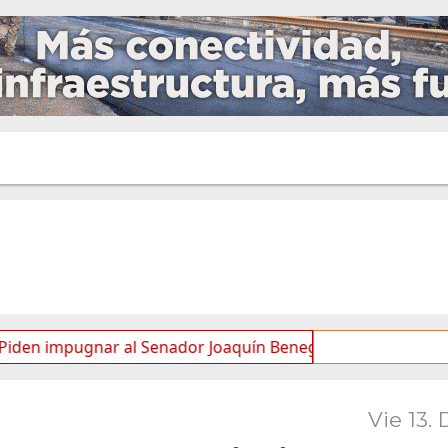
pugnar al Senador Joaquín Benegas Lynch por “conflicto de i
Vie 13. 