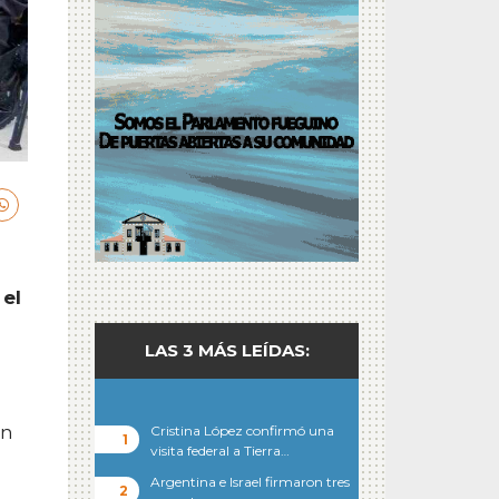
 el
LAS 3 MÁS LEÍDAS:
ón
Cristina López confirmó una
visita federal a Tierra…
Argentina e Israel firmaron tres