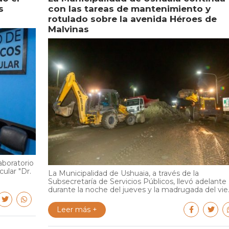
s
con las tareas de mantenimiento y
rotulado sobre la avenida Héroes de
Malvinas
aboratorio
cular "Dr.
La Municipalidad de Ushuaia, a través de la
Subsecretaría de Servicios Públicos, llevó adelante
durante la noche del jueves y la madrugada del vie..
Leer más +