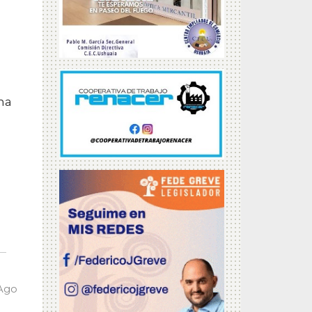
na
 Ago