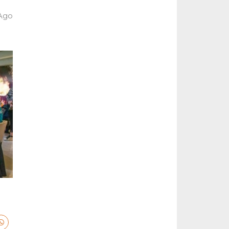
 Ago
a