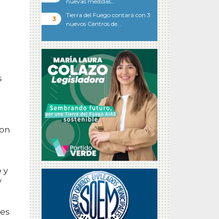
nuevas medidas…
Tierra del Fuego contará con 3
nuevos Centros de…
s
con
 y
y
 es