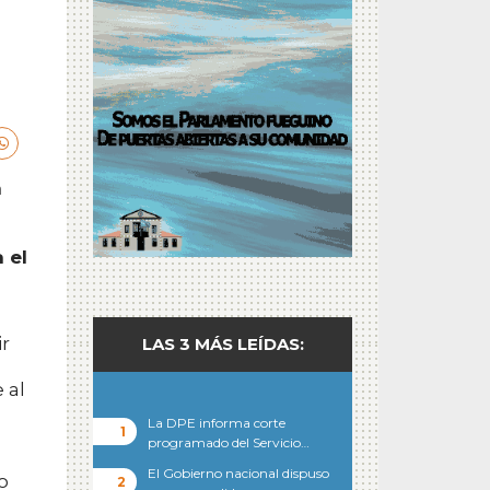
a
 el
ir
LAS 3 MÁS LEÍDAS:
 al
La DPE informa corte
programado del Servicio…
El Gobierno nacional dispuso
o