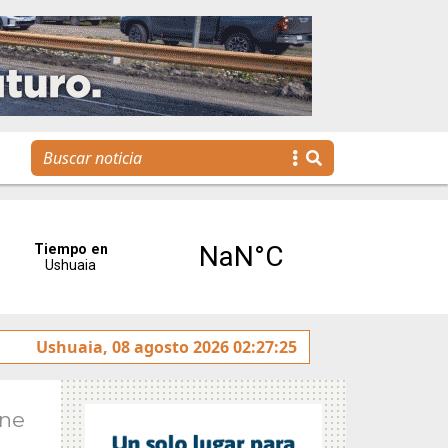
tulado sobre la avenida Héroes de Malvinas
Ushuaia, 08 agosto 2026 02:27:25
Gobierno 
Ene