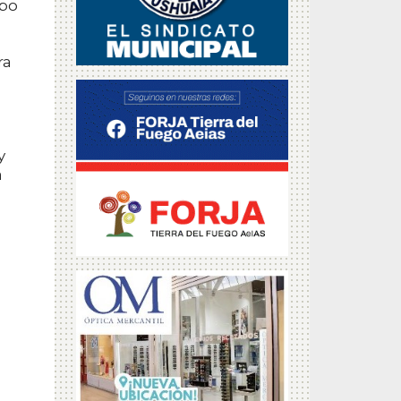
mpo
ra
y
a