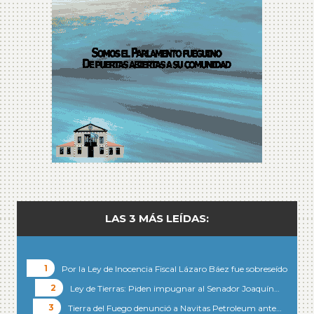
LAS 3 MÁS LEÍDAS:
Por la Ley de Inocencia Fiscal Lázaro Báez fue sobreseído
Ley de Tierras: Piden impugnar al Senador Joaquín…
Tierra del Fuego denunció a Navitas Petroleum ante…