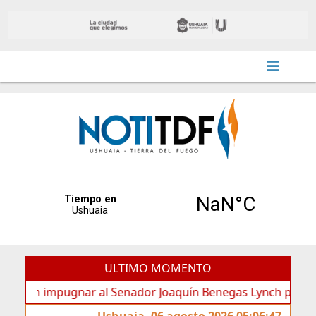
ULTIMO MOMENTO
 impugnar al Senador Joaquín Benegas Lynch por “conflicto d
Ushuaia, 06 agosto 2026 05:06:47