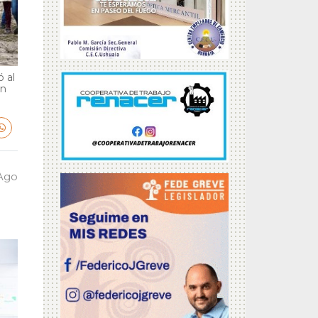
 al
en
 Ago