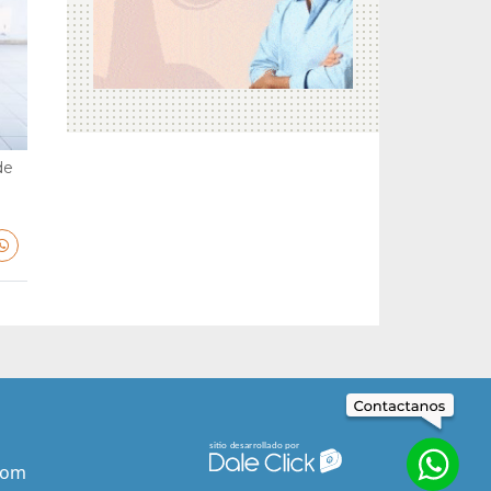
de
com