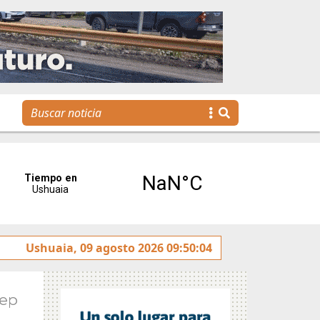
Ushuaia, 09 agosto 2026 09:50:04
La voz de Tolhuin llegó al Congreso de la Nación a t
Sep