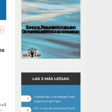
18
LAS 3 MÁS LEÍDAS:
Vialidad de Chile despejó lado
argentino del Paso…
lud
Por la Ley de Inocencia Fiscal
s