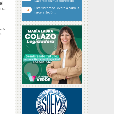
Lázaro Báez fue sobreseído
al
una
Este viernes se llevará a cabo la
tercera Sesión…
zas
a