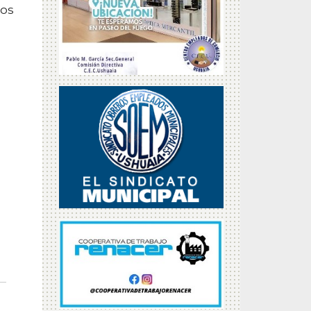
los
s