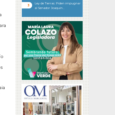
Ley de Tierras: Piden impugnar
al Senador Joaquín…
a
ara
ío
es
aia
n