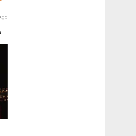
 Ago
o