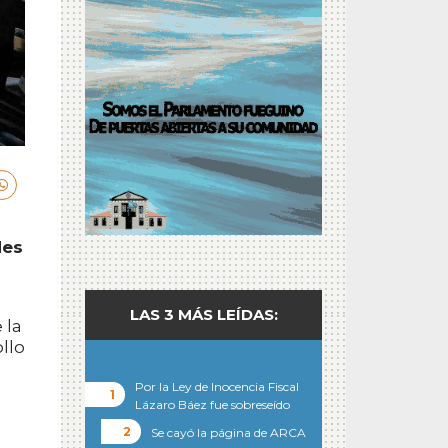
des
LAS 3 MÁS LEÍDAS:
 la
llo
Por la Ley de Inocencia Fiscal
Lázaro Báez fue sobreseído
Se cayó la página de ARCA