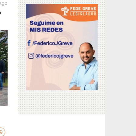
 Ago
n
n