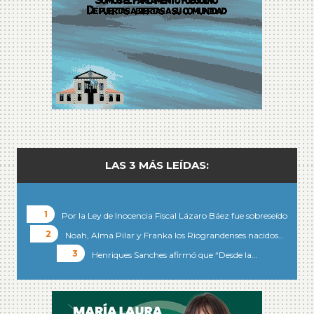
LAS 3 MÁS LEÍDAS:
Por la Ley de Inocencia Fiscal Lázaro Báez fue sobreseído
Noah, Alma Pilar y Franka los Riograndenses nacidos…
Henriques Sanches afirmó que “Desde la…